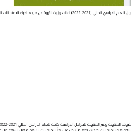
التربية : تُحدد مواعيد امتحانات نصف السنة ونهاية الكورس الاول للعام الدراسي الحالي (2021-2022) اعلنت وزارة التربية عن موعد اجراء ا
للتقويم والامتحانات اصدرت تعميماً ينص على بدأ الامتحانات الشفهية قبل اسبوع من ع