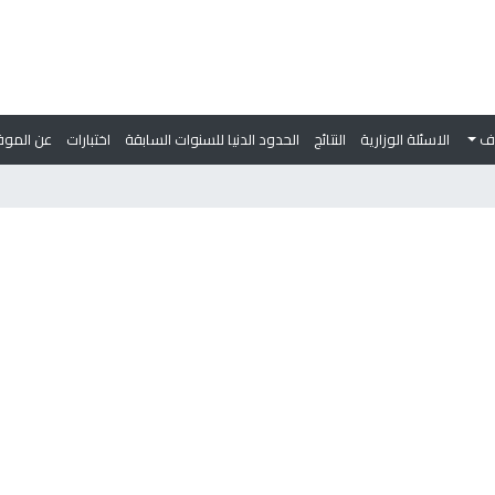
وف
الاسئلة الوزارية
النتائج
الحدود الدنيا للسنوات السابقة
اختبارات
عن الموق