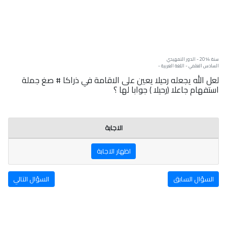
سنة: 2014 - الدور التمهيدي
السادس العلمي - اللغة العربية -
لعل الله يجعله رحيلا يعين على الاقامة في ذراكا # صغ جملة
استفهام جاعلا (رحيلا ) جوابا لها ؟
الاجابة
اظهار الاجابة
السؤال السابق
السؤال التالي