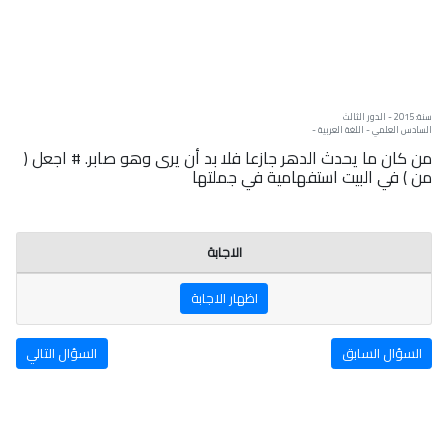
سنة: 2015 - الدور الثالث
السادس العلمي - اللغة العربية -
من كان ما يحدث الدهر جازعا فلا بد أن يرى وهو صابر. # اجعل (
من ) في البيت استفهامية في جملتها
الاجابة
اظهار الاجابة
السؤال السابق
السؤال التالي