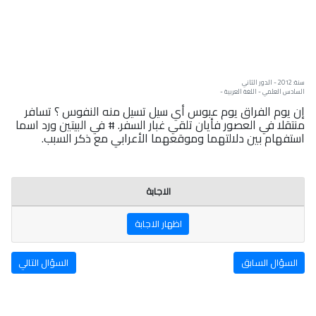
سنة: 2012 - الدور الثاني
السادس العلمي - اللغة العربية -
إن يوم الفراق يوم عبوس أي سيل تسيل منه النفوس ؟ تسافر
منتقلا في العصور فأيان تلقي غبار السفر. # في البيتين ورد اسما
استفهام بين دلالتهما وموقعهما الأعرابي مع ذكر السبب.
الاجابة
اظهار الاجابة
السؤال السابق
السؤال التالي