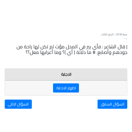
سنة: 2016 - الدور الثالث
- -
| قال الشاعر : فأي يير في المحل مؤث لم تكن لها راحة من
جودهم وأصابع. # ما دلالة ( أي )؟ وما أعرابها معل؟؟
الاجابة
اظهار الاجابة
السؤال السابق
السؤال التالي