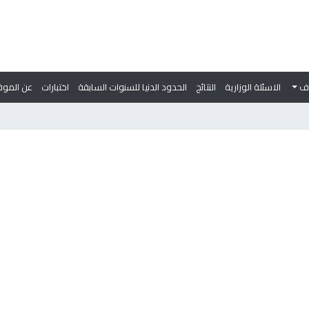
وف
الاسئلة الوزارية
النتائج
الحدود الدنيا للسنوات السابقة
اختبارات
عن الموق