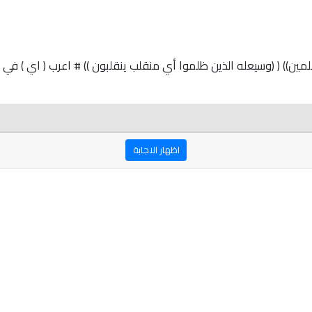
مين)) ( (وسيعله الذين ظلموا أي منقلب ينقلبون )) # اعرب ( اي ) في 
اظهار الاجابة