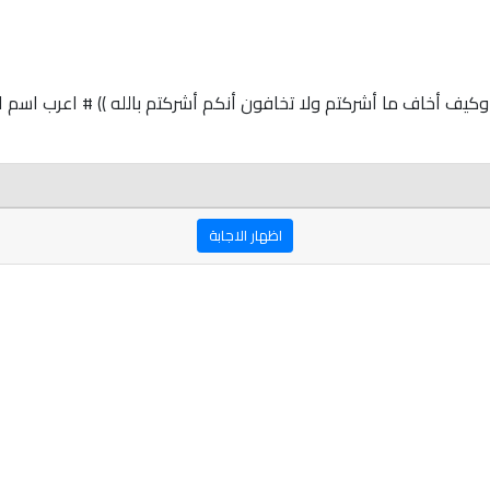
كيف أخاف ما أشركتم ولا تخافون أنكم أشركتم بالله )) # اعرب اسم ا
اظهار الاجابة