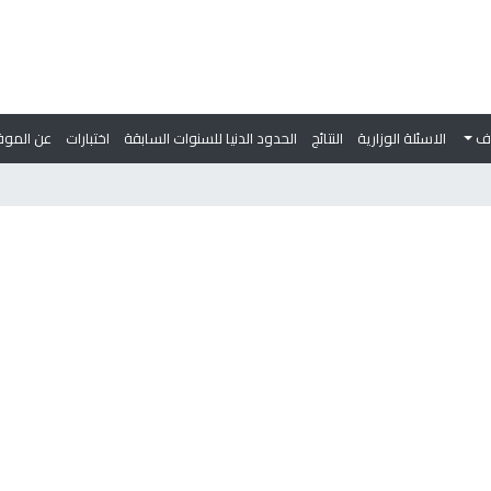
وف
الاسئلة الوزارية
النتائج
الحدود الدنيا للسنوات السابقة
اختبارات
عن الموق