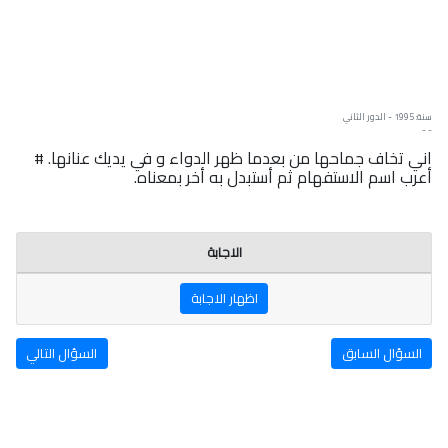
سنة: 1995 - الدور الثاني
- -
اني تخاف جماحها من بعدما ظهر الدواء و في يديك عنانها. #
أعرب اسم الاستفهام ثم أستبدل به أخر بمعناه.
الاجابة
اظهار الاجابة
السؤال السابق
السؤال التالي