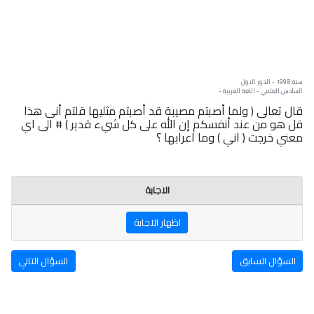
سنة: 1998 - الدور الاول
السادس العلمي - اللغة العربية -
قال تعالى ( ولما أصبتم مصيبة قد أصبتم مثليها قلتم أنى هذا
قل هو من عند أنفسكم إن الله على كل شيء قدير ) # الى اي
معني خرجت ( اني ) وما اعرابها ؟
الاجابة
اظهار الاجابة
السؤال السابق
السؤال التالي