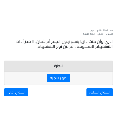
سنة: 2016 - الدور الاول
السادس العلمي - اللغة العربية -
ادري وأن كنت داريا بسبع رمين الجمر أم بثمان. # قدر أداة
الاستفهام المحذوفة ، ثم بين نوع الاستفهام.
الاجابة
اظهار الاجابة
السؤال السابق
السؤال التالي