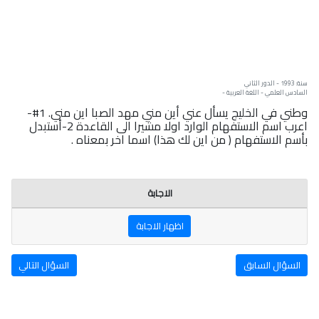
سنة: 1993 - الدور الثاني
السادس العلمي - اللغة العربية -
وطني في الخليج يسأل عني أين مني مهد الصبا این مني. 1#-
اعرب اسم الاستفهام الوارد اولا مشيرا الى القاعدة 2-أستبدل
بأسم الاستفهام ( من این لك هذا) اسما اخر بمعناه .
الاجابة
اظهار الاجابة
السؤال السابق
السؤال التالي