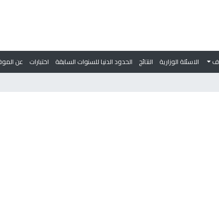
وف
الاسئلة الوزارية
النتائج
الحدود الدنيا للسنوات السابقة
اختبارات
عن الموق