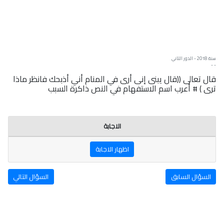
سنة: 2018 - الدور الثاني
- -
قال تعالى ((قال يبنى إنى أرى في المنام أني أذبحك فانظر ماذا
ترى ) # أعرب اسم الاستفهام في النص ذاكرة السبب
الاجابة
اظهار الاجابة
السؤال السابق
السؤال التالي