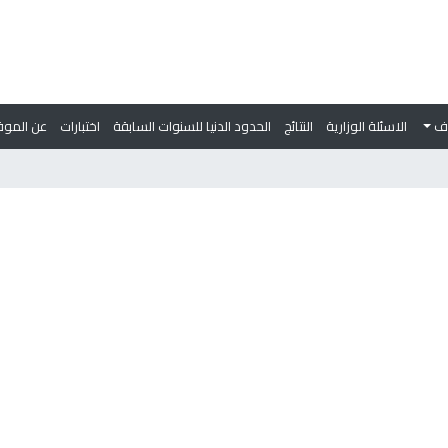
وف
الاسئلة الوزارية
النتائج
الحدود الدنيا للسنوات السابقة
اختبارات
عن الموق