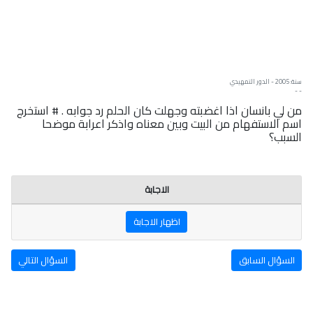
سنة: 2005 - الدور التمهيدي
- -
من لي بانسان اذا اغضبته وجهلت كان الحلم رد جوابه . # استخرج
اسم الاستفهام من البيت وبين معناه واذكر اعرابة موضحا
السبب؟
الاجابة
اظهار الاجابة
السؤال السابق
السؤال التالي