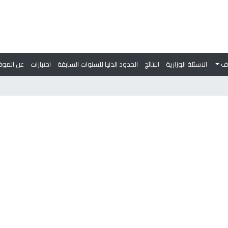
وف
الاسئلة الوزارية
النتائج
الحدود الدنيا للسنوات السابقة
اختبارات
عن الموق