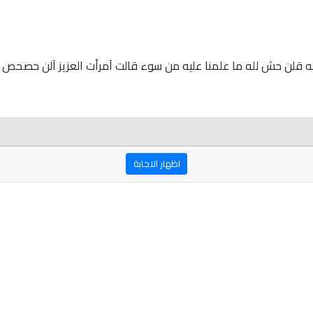
قلن حش لله ما علمنا عليه من سوء قالت آمرأت العزيز آلن حصحص الح
اظهار الاجابة