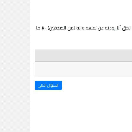
ق أنا رودته عن نفسه وانه لمن الصدقين) . # ما
السؤال التالي