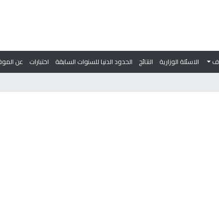
وف
الاسئلة الوزارية
النتائج
الحدود الدنيا للسنوات السابقة
اختبارات
عن الموق