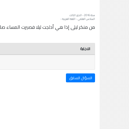
سنة: 2016 - الدور الثالث
السادس العلمي - اللغة العربية -
من منكر ليلى إذا هي أدلجت ليلا فصيرت المساء صاحب
الاجابة
السؤال السابق