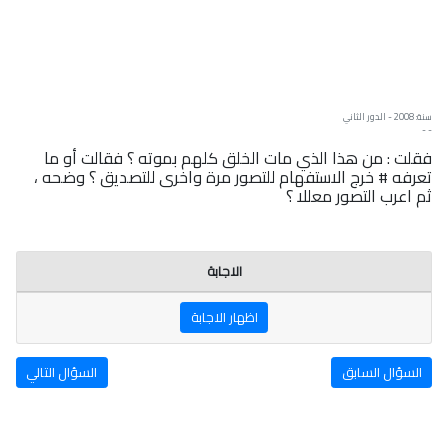
سنة: 2008 - الدور الثاني
- -
فقلت : من هذا الذي مات الخلق كلهم بموته ؟ فقالت أو ما
تعرفه # خرج الاستفهام للتصور مرة واخرى للتصديق ؟ وضحه ،
ثم اعرب التصور معللا ؟
الاجابة
اظهار الاجابة
السؤال السابق
السؤال التالي