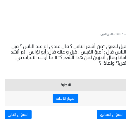
سنة: 1998 - الدور الاول
- -
قيل للعتبي "من أشعر الناس ؟ قال عندي ام عند الناس ؟ قيل
الناس قال : أمرؤ القيس ، قيل و عنك قال: أبو نؤاس . ثم أنشد
ابياتا وقال أتدرون لمن هذا الشعر ؟" # ما أوجه الاعراب في
(من)؟ ولماذا ؟
الاجابة
اظهار الاجابة
السؤال السابق
السؤال التالي