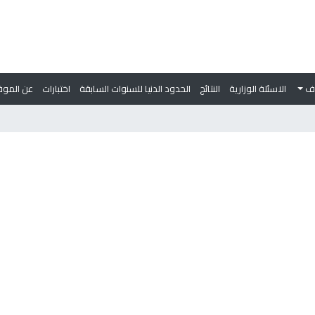
وف
الاسئلة الوزارية
النتائج
الحدود الدنيا للسنوات السابقة
اختبارات
عن الموق