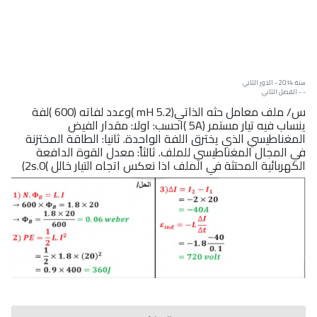
سنة: 2014 - الدور الثاني
- - الفصل الثاني
س/ ملف معامل حثه الذاتي(mH 5.2 )وعدد لفاته (600 )لفة
ينساب فيه تيار مستمر (5A )احسب: اولا: مقدار الفيض
المغناطيسي الذي يخترق اللفة الواحدة. ثانيا: الطاقة المختزنة
في المجال المغناطيسي للملف. ثالثاً: معدل القوة الدافعة
الكهربائية المحتثة في الملف اذا نعكس اتجاه التيار خالل )2s.0)