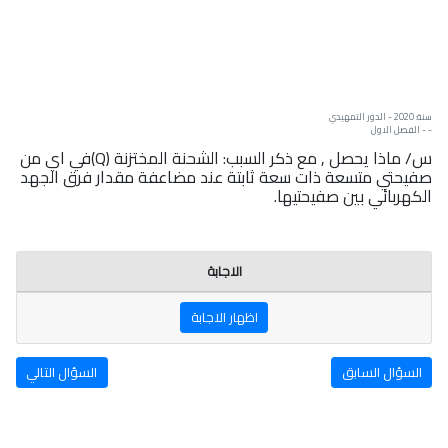
سنة: 2020 - الدور التمهيدي
- - الفصل الاول
س/ ماذا يحصل , مع ذكر السبب: الشحنة المختزنة (Q)في اي من
صفيحتي متسعة ذات سعة ثابتة عند مضاعفة مقدار فرق الجهد
الكهربائي بين صفيحتيها.
الاجابة
اظهار الاجابة
السؤال السابق
السؤال التالي