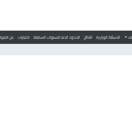
وف
الاسئلة الوزارية
النتائج
الحدود الدنيا للسنوات السابقة
اختبارات
عن الموق