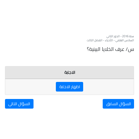
سنة: 2016 - الدور الثاني
السادس العلمي - الأحياء - الفصل الثالث
س/ عرف الخلايا البينية؟
الاجابة
اظهار الاجابة
السؤال السابق
السؤال التالي