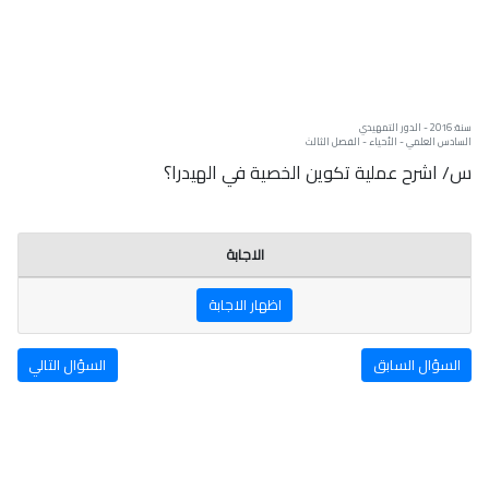
سنة: 2016 - الدور التمهيدي
السادس العلمي - الأحياء - الفصل الثالث
س/ اشرح عملية تكوين الخصية في الهيدرا؟
الاجابة
اظهار الاجابة
السؤال السابق
السؤال التالي