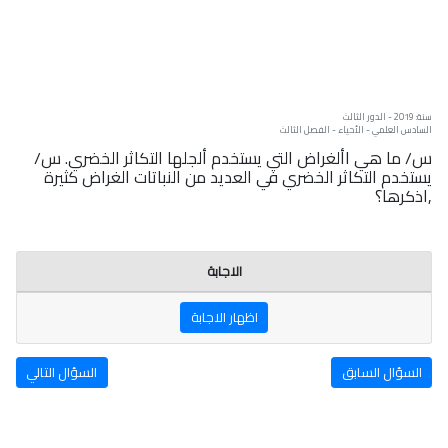
سنة: 2019 - الدور الثالث
السادس العلمي - الأحياء - الفصل الثالث
س/ ما هي األغراض التي يستخدم ألجلها التكاثر الخضري. س/
يستخدم التكاثر الخضري في العديد من النباتات الغراض كثيرة
,اذكرها؟
الاجابة
اظهار الاجابة
السؤال السابق
السؤال التالي