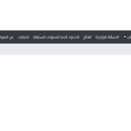
وف
الاسئلة الوزارية
النتائج
الحدود الدنيا للسنوات السابقة
اختبارات
عن الموق