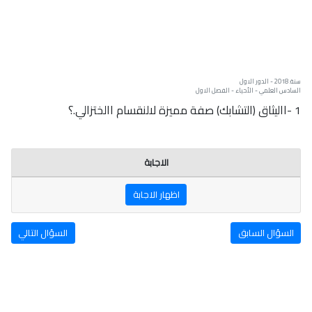
سنة: 2018 - الدور الاول
السادس العلمي - الأحياء - الفصل الاول
1 -االيثاق (التشابك) صفة مميزة لالنقسام االختزالي.؟
الاجابة
اظهار الاجابة
السؤال السابق
السؤال التالي