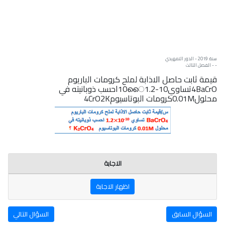
سنة: 2019 - الدور التمهيدي
- - الفصل الثالث
قيمة ثابت حاصل الاذابة لملح كرومات الباريوم
4BaCrOتساوي10-10ൈ1.2احسب ذوبانيته في
محلول0.01Mكرومات البوتاسيوم4CrO2K
الاجابة
اظهار الاجابة
السؤال السابق
السؤال التالي