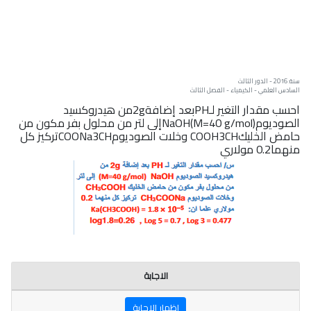
سنة: 2016 - الدور الثالث
السادس العلمي - الكيمياء - الفصل الثالث
احسب مقدار التغير لـPHبعد إضافة2gمن هيدروكسيد
الصوديومNaOH(M=40 g/mol)إلى لتر من محلول بفر مكون من
حامض الخليكCOOH3CH وخلات الصوديومCOONa3CHتركيز كل
منهما0.2 مولاري
الاجابة
اظهار الاجابة