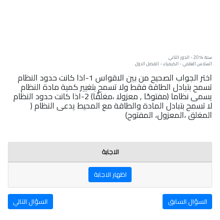
سنة: 2014 - الدور الثاني
السادس العلمي - الكيمياء - الفصل الاول
اختر الجواب الصحيح من بين الاقواس 1-اذا كانت حدود النظام
تسمح بتبادل الطاقة فقط ولا تسمح بتغيير كمية مادة النظام
يسمى نظاما (مفتوحًا , معزولا ،مغلقًا) 2-اذا كانت حدود النظام
لا تسمح بتبادل المادة والطاقة مع المحيط يدعى النظام (
المغلق ،المعزول، المفتوح)
الاجابة
اظهار الاجابة
السؤال السابق
السؤال التالي