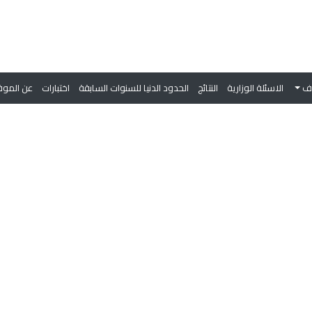
وف
الاسئلة الوزارية
النتائج
الحدود الدنيا للسنوات السابقة
اختبارات
عن الموق