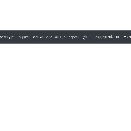
وف
الاسئلة الوزارية
النتائج
الحدود الدنيا للسنوات السابقة
اختبارات
عن الموق