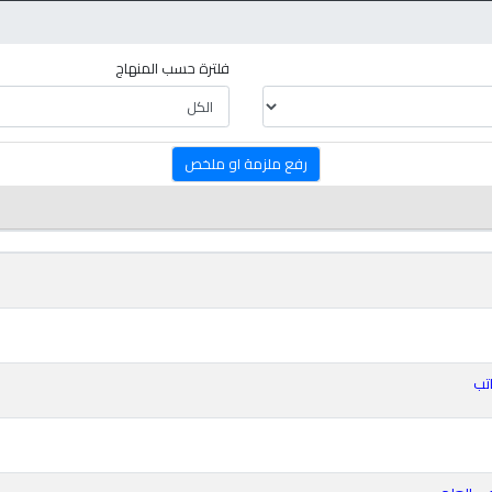
فلترة حسب المنهاج
رفع ملزمة او ملخص