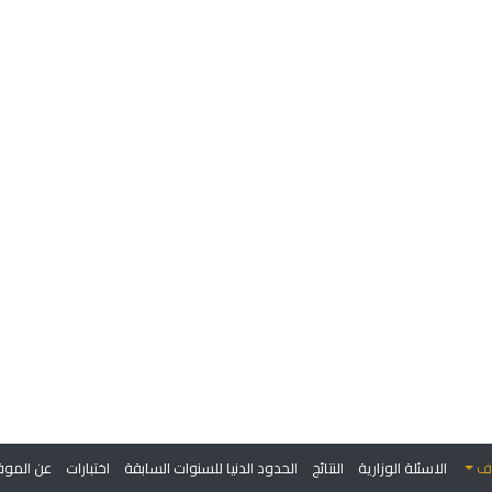
وف
الاسئلة الوزارية
النتائج
الحدود الدنيا للسنوات السابقة
اختبارات
عن الموق