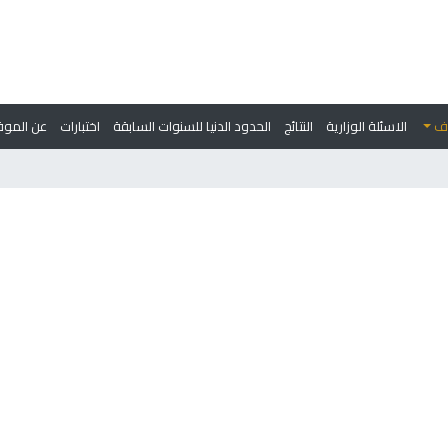
وف
الاسئلة الوزارية
النتائج
الحدود الدنيا للسنوات السابقة
اختبارات
عن الموق