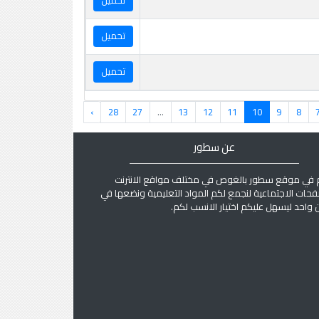
تحميل
تحميل
تحميل
›
28
27
...
13
12
11
10
9
8
عن سطور
 في موقع سطور بالغوص في مختلف مواقع الانترنت
فحات الاجتماعية لنجمع لكم المواد التعليمية ونضعها في
واحد ليسهل عليكم اختيار الانسب لكم.