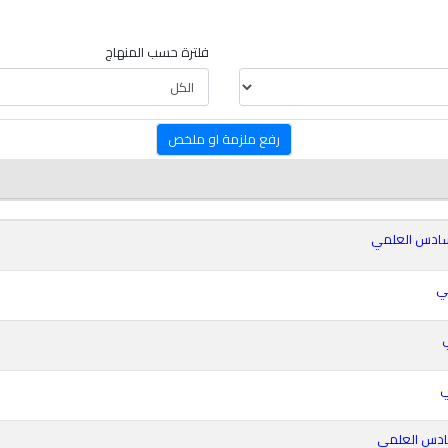
فلترة حسب المنهاج
رفع ملزمة او ملخص