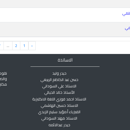
7
...
2
1
‹
الاساتذة
حيدر وليد
نقوم
والص
حسن عبد الكاظم الربيعي
مكان 
الاستاذ علي السوداني
الأستاذ خالد الحيالي
الاستاذ احمد فوزي اللغة الانكليزية
الاستاذ حسين الهاشمي
الفيزياء أ:مؤيد سليم الزيدي
الاستاذ مهند السوداني
حيدر عبدالائمه