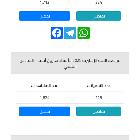
1,713
224
تفاصيل
تحميل
F
T
W
a
e
h
c
l
a
e
e
t
b
g
s
o
r
A
o
a
p
مراجعة اللغة الإنجليزية 2025 للأستاذ هارون أحمد - السادس
k
m
p
العلمي
عدد التحميلات
عدد المشاهدات
1,824
228
تفاصيل
تحميل