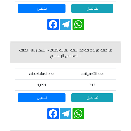
تفاصيل
تحميل
F
T
W
a
e
h
c
l
a
e
e
t
b
g
s
o
r
A
o
a
p
مراجعة مركزة قواعد اللغة العربية 2025 - الست ريزان الجاف
k
m
p
- السادس الإعدادي
عدد التحميلات
عدد المشاهدات
1,891
213
تفاصيل
تحميل
F
T
W
a
e
h
c
l
a
e
e
t
b
g
s