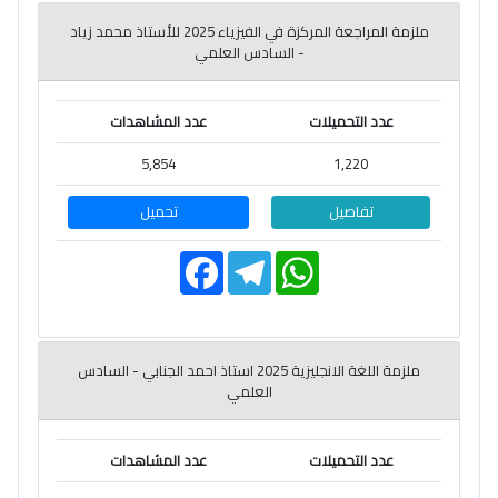
o
r
A
o
a
p
ملزمة المراجعة المركزة في الفيزياء 2025 للأستاذ محمد زياد
k
m
p
- السادس العلمي
عدد التحميلات
عدد المشاهدات
5,854
1,220
تفاصيل
تحميل
F
T
W
a
e
h
c
l
a
e
e
t
b
g
s
o
r
A
o
a
p
ملزمة اللغة الانجليزية 2025 استاذ احمد الجنابي - السادس
k
m
p
العلمي
عدد التحميلات
عدد المشاهدات