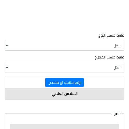
فلترة حسب النوع
فلترة حسب المنهاج
رفع ملزمة او ملخص
السادس العلمي
المواد