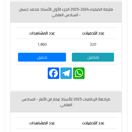
o
r
A
o
a
p
ملزمة الكيمياء 2024-2025 الجزء الأول الأستاذ محمد حسين
k
m
p
- السادس العلمي
عدد التحميلات
عدد المشاهدات
1,860
320
تفاصيل
تحميل
F
T
W
a
e
h
c
l
a
e
e
t
b
g
s
o
r
A
o
a
p
مراجعة الرياضيات 2025 للأستاذ نيمار ابن الأنبار - السادس
k
m
p
العلمي
عدد التحميلات
عدد المشاهدات