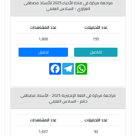
مراجعة مركزة في مادة الأحياء 2025 للأستاذ مصطفى
العزاوي - السادس العلمي
عدد التحميلات
عدد المشاهدات
1,806
195
تفاصيل
تحميل
F
T
W
a
e
h
c
l
a
e
e
t
b
g
s
o
r
A
o
a
p
مراجعة مركزة في اللغة الإنجليزية 2025 - الأستاذ مصطفى
k
m
p
حاتم - السادس العلمي
عدد التحميلات
عدد المشاهدات
1,637
93