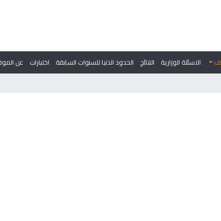
وف
الاسئلة الوزارية
النتائج
الحدود الدنيا للسنوات السابقة
اختبارات
عن الموق