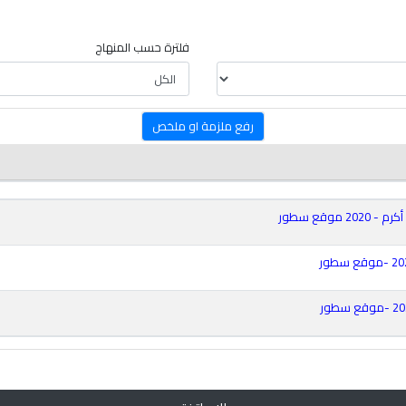
فلترة حسب المنهاج
رفع ملزمة او ملخص
وقع سطور