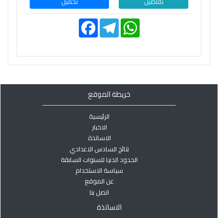
تفاصيل
تحميل
F
T
W
a
e
h
c
l
a
e
e
t
b
g
s
o
r
A
o
a
p
k
m
p
خريطة الموقع
الرئيسية
الاخبار
الاساتذة
نتائج السادس الاعدادي
الحدود الدنيا للسنوات السابقة
سياسة الاستخدام
عن الموقع
اتصل بنا
الاساتذة