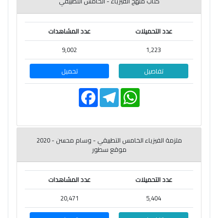
كتاب منهج الفيزياء - الخامس التطبيقي
عدد التحميلات
عدد المشاهدات
9,002
1,223
تفاصيل
تحميل
F
T
W
a
e
h
c
l
a
e
e
t
b
g
s
o
r
A
o
a
p
ملزمة الفيزياء الخامس التطبيقي - وسام محسن - 2020
k
m
p
موقع سطور
عدد التحميلات
عدد المشاهدات
20,471
5,404