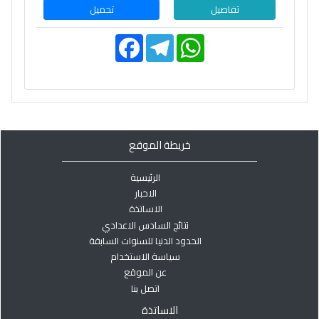
تفاصيل
تحميل
F
T
W
a
e
h
c
l
a
e
e
t
b
g
s
o
r
A
o
a
p
k
m
p
خريطة الموقع
الرئيسية
الاخبار
الاساتذة
نتائج السادس الاعدادي
الحدود الدنيا للسنوات السابقة
سياسة الاستخدام
عن الموقع
اتصل بنا
الاساتذة