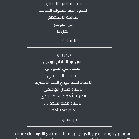
نتائج السادس الاعدادي
الحدود الدنيا للسنوات السابقة
سياسة الاستخدام
عن الموقع
اتصل بنا
الاساتذة
حيدر وليد
حسن عبد الكاظم الربيعي
الاستاذ علي السوداني
الأستاذ خالد الحيالي
الاستاذ احمد فوزي اللغة الانكليزية
الاستاذ حسين الهاشمي
الفيزياء أ:مؤيد سليم الزيدي
الاستاذ مهند السوداني
حيدر عبدالائمه
عن سطور
نقوم في موقع سطور بالغوص في مختلف مواقع الانترنت والصفحات