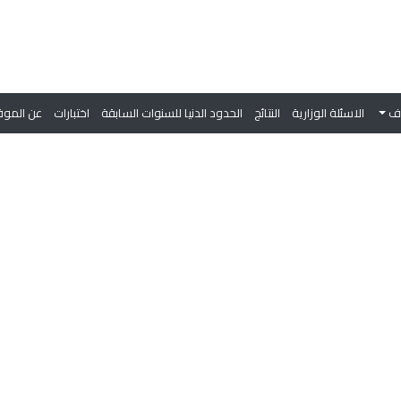
وف
الاسئلة الوزارية
النتائج
الحدود الدنيا للسنوات السابقة
اختبارات
عن الموق