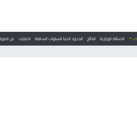
وف
الاسئلة الوزارية
النتائج
الحدود الدنيا للسنوات السابقة
اختبارات
عن الموق