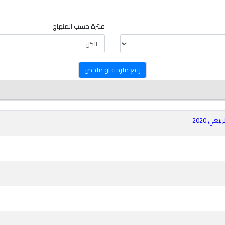
فلترة حسب المنهاج
رفع ملزمة او ملخص
عي 2020