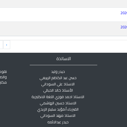
‹
الاساتذة
حيدر وليد
نقوم
والص
حسن عبد الكاظم الربيعي
مكان 
الاستاذ علي السوداني
الأستاذ خالد الحيالي
الاستاذ احمد فوزي اللغة الانكليزية
الاستاذ حسين الهاشمي
الفيزياء أ:مؤيد سليم الزيدي
الاستاذ مهند السوداني
حيدر عبدالائمه